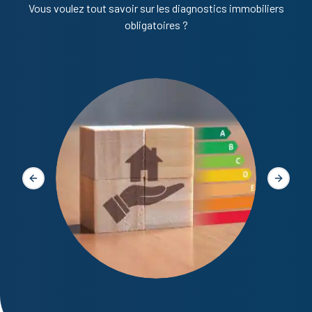
Vous voulez tout savoir sur les diagnostics immobiliers
obligatoires ?
Diagno
Slide précédente
Slide s